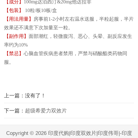
【
成分
】
100mg达泊西汀&20mg他达拉非
【
包装
】
10粒/板10板/盒
【
用法用量
】
房事前1-2小时左右温水送服，半粒起服，半片
效果还不满意下次加量至一粒。
【
副作用
】
面部潮红，轻微腹泻、恶心、头晕、副反应发生
率约为10%
【
禁忌
】
心脑血管疾病患者禁用，严禁与硝酸酯类药物同
服。
上一篇：没有了！
下一篇：
超级希爱力双效片
Copyright © 2026 印度代购|印度双效片|印度伟哥|-印度