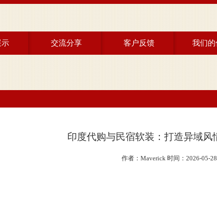
展示
交流分享
客户反馈
我们的
双效
印度药代购
双效
两性健康
双效
非双效
系列
印度代购与民宿软装：打造异域风
其它
作者：Maverick 时间：2026-05-28