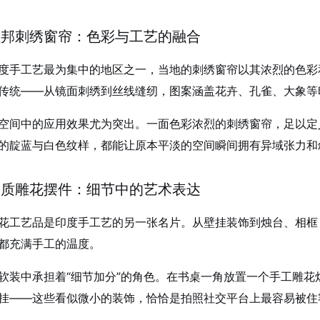
斯坦邦刺绣窗帘：色彩与工艺的融合
度手工艺最为集中的地区之一，当地的刺绣窗帘以其浓烈的色彩
传统——从镜面刺绣到丝线缝纫，图案涵盖花卉、孔雀、大象等
空间中的应用效果尤为突出。一面色彩浓烈的刺绣窗帘，足以定
的靛蓝与白色纹样，都能让原本平淡的空间瞬间拥有异域张力和
邦木质雕花摆件：细节中的艺术表达
花工艺品是印度手工艺的另一张名片。从壁挂装饰到烛台、相框
都充满手工的温度
。
软装中承担着“细节加分”的角色。在书桌一角放置一个手工雕
挂——这些看似微小的装饰，恰恰是拍照社交平台上最容易被住客