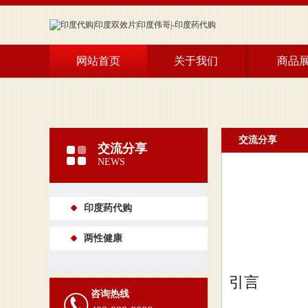
网站首页
关于我们
商品
希爱力
万艾可
艾力达
交流分享
交流分享
NEWS
阿伐那
单效
印度药代购
保健及
两性健康
引言
咨询热线