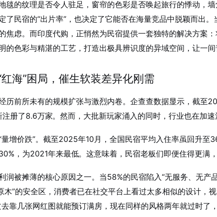
地毯的纹理是否令人驻足，窗帘的色彩是否唤起旅行的悸动，墙
定了民宿的“出片率”，也决定了它能否在海量竞品中脱颖而出。当
的焦虑。而印度代购，正悄然为民宿提供一套独特的解决方案：
明的色彩与精湛的工艺，打造出极具辨识度的异域空间，让一间
“红海”困局，催生软装差异化刚需
经历前所未有的规模扩张与激烈内卷。企查查数据显示，截至202
新注册了8.6万家
。然而，大批新玩家涌入的同时，行业也在加速
量增价跌”。截至2025年10月，全国民宿平均入住率虽回升至3
0%，为2021年来最低
。这意味着，民宿老板们即便住得更满
利润被摊薄的核心原因之一。当58%的民宿陷入“无服务、无产
式原木”的安全区，消费者已在社交平台上看过太多相似的设计，
过去靠几张网红图就能预订满房，现在同样的风格两年就过时了，